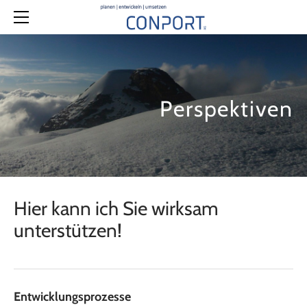
PROFIL
ÜBER MICH
ANGEBOT
FACHNETZWERKE
IN ARBEIT...
PARTNER
ABGESCHLOSSEN
ENGAGEMENT
DOWNLOAD
Perspektiven
KONTAKT
ANFAHRT
NUTZUNGSREGELN | DATENSCHUTZ
​Hier kann ich Sie wirksam
unterstützen!
Entwicklungsprozesse